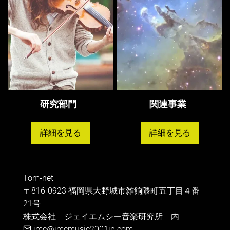
研究部門
関連事業
詳細を見る
詳細を見る
Tom-net
〒816-0923 福岡県大野城市雑餉隈町五丁目４番
21号

株式会社　ジェイエムシー音楽研究所　内
jmc@jmcmusic2001jp.com